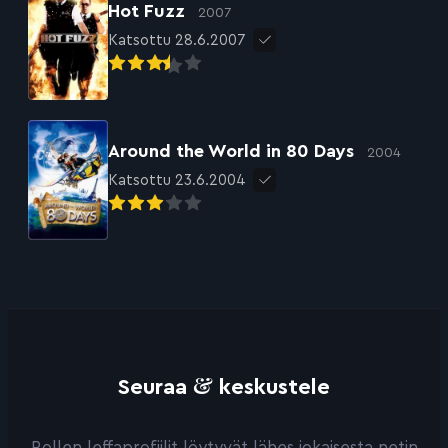
Hot Fuzz
2007
Katsottu 28.6.2007
Around the World in 80 Days
2004
Katsottu 23.6.2004
&
Seuraa
keskustele
Rollen leffaprofiilit löytyvät lähes jokaisesta netin