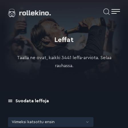
Siirry
Elokuvat ja elokuva-arviot | Rollekino.fi
suoraan
sisältöön
Fiilistelyä
lopputekstien
jälkeen.
Leffat
Täällä ne ovat, kaikki 3441 leffa-arviota. Selaa
rauhassa.
Suodata leffoja