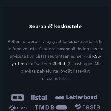
&
Seuraa
keskustele
Rollen leffaprofiilit löytyvät lähes jokaisesta netin
leffapalvelusta. Saat ensimmäisenä tiedon uusista
arvioista kun pistät seurantaan esimerkiksi
RSS-
syötteen
tai Twitterin
#leffat
-hashtagin. Alla
olevista palveluista löydät kätevästi
leffasuosituksia.
IMDb
Listal
Letterboxd