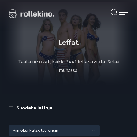
Siirry
Elokuvat ja elokuva-arviot | Rollekino.fi
suoraan
sisältöön
Fiilistelyä
lopputekstien
jälkeen.
Leffat
Täällä ne ovat, kaikki 3441 leffa-arviota. Selaa
rauhassa.
Suodata leffoja