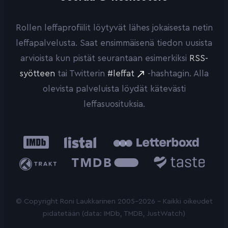
Rollen leffaprofiilit löytyvät lähes jokaisesta netin
leffapalvelusta. Saat ensimmäisenä tiedon uusista
arvioista kun pistät seurantaan esimerkiksi
RSS-
syötteen
tai Twitterin
#leffat
-hashtagin. Alla
olevista palveluista löydät kätevästi
leffasuosituksia.
IMDb
Listal
Letterboxd
Trakt
The
Taste.io
Movie
Database
© Copyright Roni Laukkarinen 2005-2026 - Kaikki oikeudet
pidätetään (data: IMDb, TMDB, JustWatch)