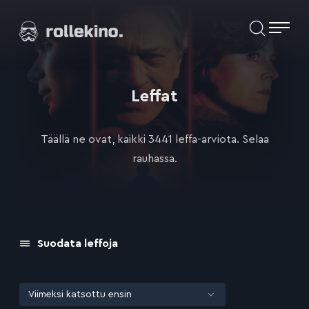
Siirry
Elokuvat ja elokuva-arviot | Rollekino.fi
suoraan
sisältöön
Fiilistelyä
lopputekstien
jälkeen.
Leffat
Täällä ne ovat, kaikki 3441 leffa-arviota. Selaa
rauhassa.
Suodata leffoja