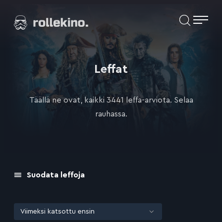
Siirry
Elokuvat ja elokuva-arviot | Rollekino.fi
suoraan
sisältöön
Fiilistelyä
lopputekstien
jälkeen.
Leffat
Täällä ne ovat, kaikki 3441 leffa-arviota. Selaa
rauhassa.
Suodata leffoja