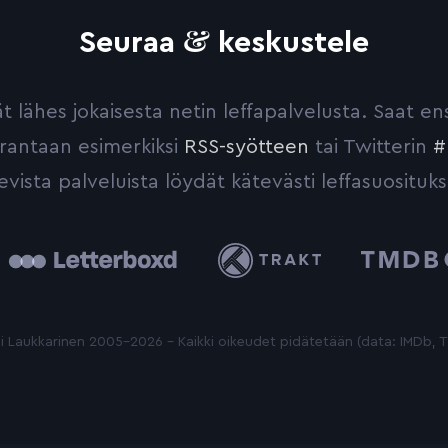
&
Seuraa
keskustele
yvät lähes jokaisesta netin leffapalvelusta. Saat 
urantaan esimerkiksi
RSS-syötteen
tai Twitterin
#
evista palveluista löydät kätevästi leffasuosituks
tterboxd
Trakt
The
Movie
Database
 Laukkarinen 2005-2026 - Kaikki oikeudet pidätetään (data: IMDb,