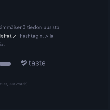
ensimmäisenä tiedon uusista
leffat
-hashtagin. Alla
ia.
Taste.io
 TMDB, JustWatch)