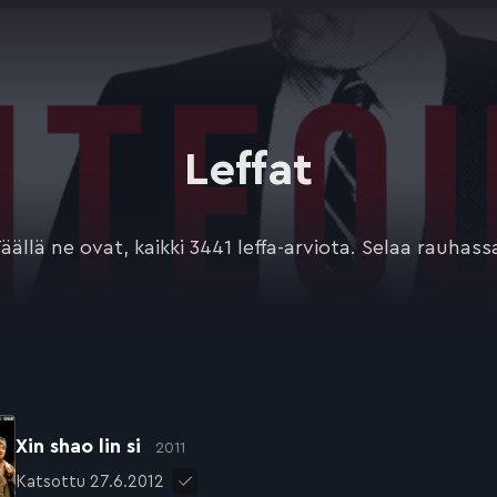
Leffat
äällä ne ovat, kaikki 3441 leffa-arviota. Selaa rauhass
Xin shao lin si
2011
Katsottu 27.6.2012