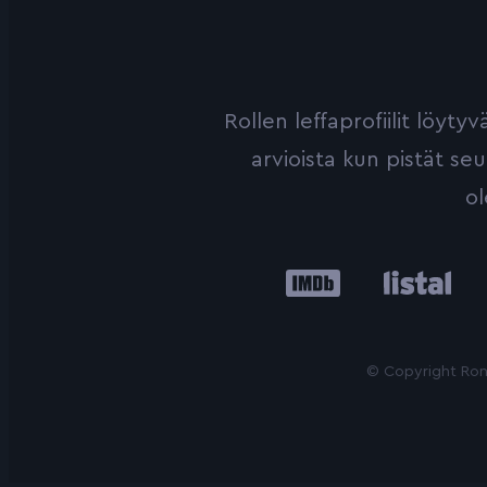
Rollen leffaprofiilit löyt
arvioista kun pistät se
ol
IMDb
Listal
Le
© Copyright Roni