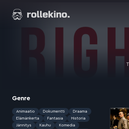
Siirry
suoraan
Elokuvat ja elokuva-arviot | Rollekino.fi
sisältöön
Fiilistelyä
lopputekstien
jälkeen.
T
Genre
Animaatio
Dokumentti
Draama
Elämänkerta
Fantasia
Historia
Jännitys
Kauhu
Komedia