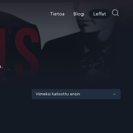
Tietoa
Blogi
Leffat
a.