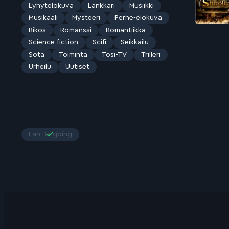
Lyhytelokuva
Länkkäri
Musiikki
Musikaali
Mysteeri
Perhe-elokuva
Rikos
Romanssi
Romantiikka
Science fiction
Scifi
Seikkailu
Sota
Toiminta
Tosi-TV
Trilleri
Urheilu
Uutiset
Fan Bingbing