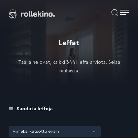
Siirry
Elokuvat ja elokuva-arviot | Rollekino.fi
suoraan
sisältöön
Fiilistelyä
lopputekstien
jälkeen.
Leffat
Täällä ne ovat, kaikki 3441 leffa-arviota. Selaa
rauhassa.
Suodata leffoja