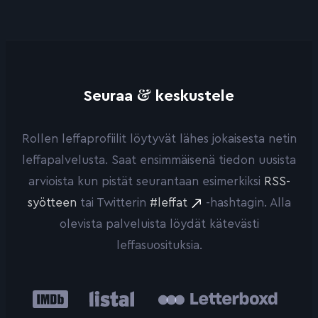
&
Seuraa
keskustele
Rollen leffaprofiilit löytyvät lähes jokaisesta netin
leffapalvelusta. Saat ensimmäisenä tiedon uusista
arvioista kun pistät seurantaan esimerkiksi
RSS-
syötteen
tai Twitterin
#leffat
-hashtagin. Alla
olevista palveluista löydät kätevästi
leffasuosituksia.
IMDb
Listal
Letterboxd