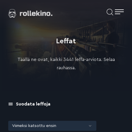
Siirry
Elokuvat ja elokuva-arviot | Rollekino.fi
suoraan
sisältöön
Fiilistelyä
lopputekstien
jälkeen.
Leffat
Täällä ne ovat, kaikki 3441 leffa-arviota. Selaa
rauhassa.
Suodata leffoja