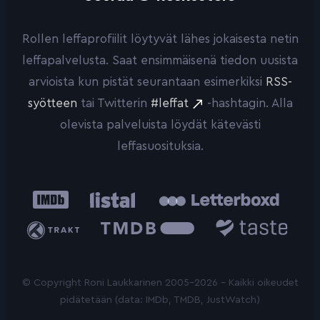
Rollen leffaprofiilit löytyvät lähes jokaisesta netin
leffapalvelusta. Saat ensimmäisenä tiedon uusista
arvioista kun pistät seurantaan esimerkiksi
RSS-
syötteen
tai Twitterin
#leffat
-hashtagin. Alla
olevista palveluista löydät kätevästi
leffasuosituksia.
IMDb
Listal
Letterboxd
Trakt
The
Taste.io
Movie
Database
© Copyright Roni Laukkarinen 2005-2026 - Kaikki oikeudet
pidätetään (data: IMDb, TMDB, JustWatch)