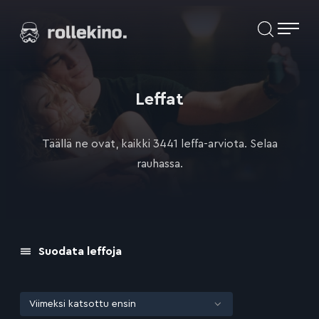
Siirry
Elokuvat ja elokuva-arviot | Rollekino.fi
suoraan
sisältöön
Fiilistelyä
lopputekstien
jälkeen.
Leffat
Täällä ne ovat, kaikki 3441 leffa-arviota. Selaa
rauhassa.
Suodata leffoja