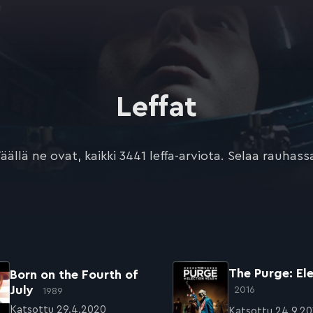
Leffat
äällä ne ovat, kaikki 3441 leffa-arviota. Selaa rauhass
The Purge: El
Born on the Fourth of
July
2016
1989
Katsottu 29.4.2020
Katsottu 24.9.20