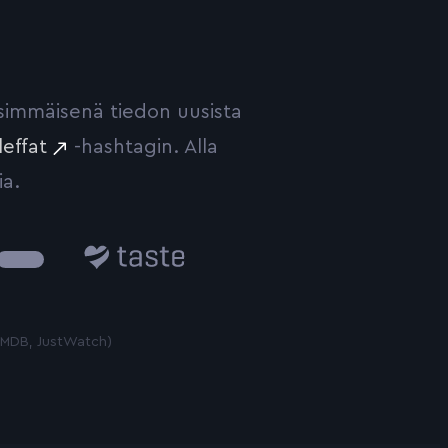
ensimmäisenä tiedon uusista
leffat
-hashtagin. Alla
ia.
Taste.io
 TMDB, JustWatch)