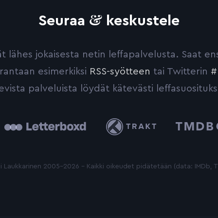
&
Seuraa
keskustele
yvät lähes jokaisesta netin leffapalvelusta. Saat 
urantaan esimerkiksi
RSS-syötteen
tai Twitterin
#
evista palveluista löydät kätevästi leffasuosituks
tterboxd
Trakt
The
Movie
Database
 Laukkarinen 2005-2026 - Kaikki oikeudet pidätetään (data: IMDb,