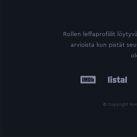
Rollen leffaprofiilit löyt
arvioista kun pistät se
ol
IMDb
Listal
Le
© Copyright Roni