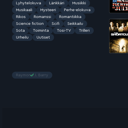
Lyhytelokuva
Länkkäri
Musiikki
Musikaali
Mysteeri
Perhe-elokuva
Rikos
Romanssi
Romantiikka
Science fiction
Scifi
Seikkailu
Sota
Toiminta
Tosi-TV
Trilleri
Urheilu
Uutiset
Raymond J. Barry