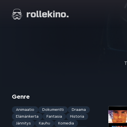
Siirry
suoraan
Elokuvat ja elokuva-arviot | Rollekino.fi
sisältöön
Fiilistelyä
lopputekstien
jälkeen.
T
Genre
Animaatio
Dokumentti
Draama
Elämänkerta
Fantasia
Historia
Jännitys
Kauhu
Komedia