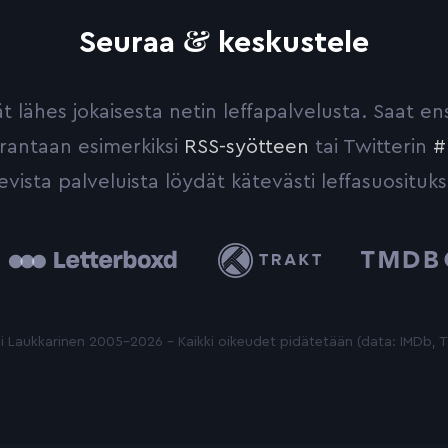
&
Seuraa
keskustele
yvät lähes jokaisesta netin leffapalvelusta. Saat 
urantaan esimerkiksi
RSS-syötteen
tai Twitterin
#
evista palveluista löydät kätevästi leffasuosituks
tterboxd
Trakt
The
Movie
Database
 Laukkarinen 2005-2026 - Kaikki oikeudet pidätetään (data: IMDb,