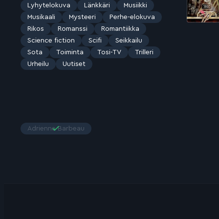
Lyhytelokuva
Länkkäri
Musiikki
Musikaali
Mysteeri
Perhe-elokuva
Rikos
Romanssi
Romantiikka
Science fiction
Scifi
Seikkailu
Sota
Toiminta
Tosi-TV
Trilleri
Urheilu
Uutiset
Adrienne Barbeau