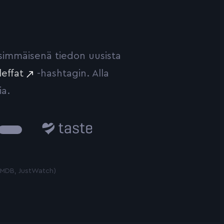
ensimmäisenä tiedon uusista
leffat
-hashtagin. Alla
ia.
Taste.io
 TMDB, JustWatch)