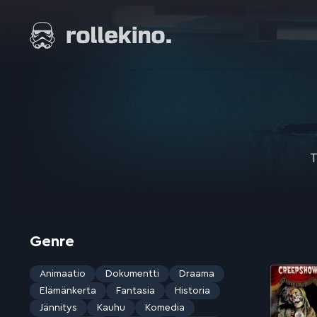
Siirry
suoraan
Elokuvat ja elokuva-arviot | Rollekino.fi
sisältöön
Fiilistelyä
lopputekstien
jälkeen.
T
Genre
Animaatio
Dokumentti
Draama
Elämänkerta
Fantasia
Historia
Jännitys
Kauhu
Komedia