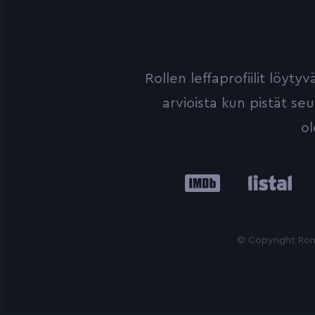
Rollen leffaprofiilit löyt
arvioista kun pistät se
ol
IMDb
Listal
Le
© Copyright Roni