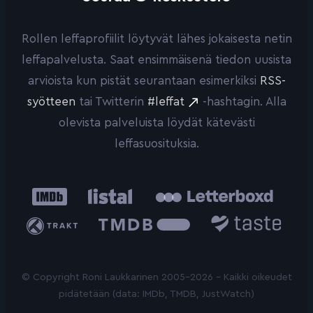
Rollen leffaprofiilit löytyvät lähes jokaisesta netin
leffapalvelusta. Saat ensimmäisenä tiedon uusista
arvioista kun pistät seurantaan esimerkiksi
RSS-
syötteen
tai Twitterin
#leffat
-hashtagin. Alla
olevista palveluista löydät kätevästi
leffasuosituksia.
IMDb
Listal
Letterboxd
Trakt
The
Taste.io
Movie
Database
© Copyright Roni Laukkarinen 2005-2026 - Kaikki oikeudet
pidätetään (data: IMDb, TMDB, JustWatch)