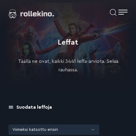
Siirry
Elokuvat ja elokuva-arviot | Rollekino.fi
suoraan
sisältöön
Fiilistelyä
lopputekstien
jälkeen.
Leffat
Täällä ne ovat, kaikki 3441 leffa-arviota. Selaa
rauhassa.
Suodata leffoja