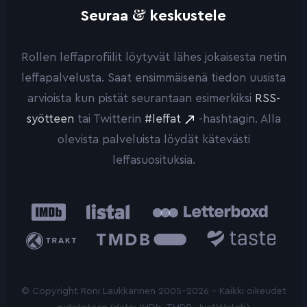
&
Seuraa
keskustele
Rollen leffaprofiilit löytyvät lähes jokaisesta netin
leffapalvelusta. Saat ensimmäisenä tiedon uusista
arvioista kun pistät seurantaan esimerkiksi
RSS-
syötteen
tai Twitterin
#leffat
-hashtagin. Alla
olevista palveluista löydät kätevästi
leffasuosituksia.
IMDb
Listal
Letterboxd
Trakt
The
Taste.io
Movie
Database
© Copyright Roni Laukkarinen 2005-2026 - Kaikki oikeudet