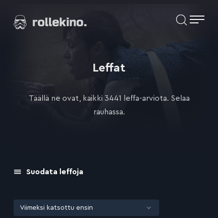
Siirry
Elokuvat ja elokuva-arviot | Rollekino.fi
suoraan
sisältöön
Fiilistelyä
lopputekstien
jälkeen.
Leffat
Täällä ne ovat, kaikki 3441 leffa-arviota. Selaa
rauhassa.
Suodata leffoja