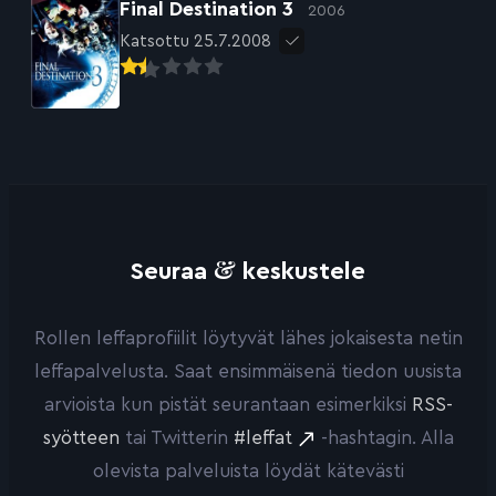
Final Destination 3
2006
Katsottu 25.7.2008
&
Seuraa
keskustele
Rollen leffaprofiilit löytyvät lähes jokaisesta netin
leffapalvelusta. Saat ensimmäisenä tiedon uusista
arvioista kun pistät seurantaan esimerkiksi
RSS-
syötteen
tai Twitterin
#leffat
-hashtagin. Alla
olevista palveluista löydät kätevästi