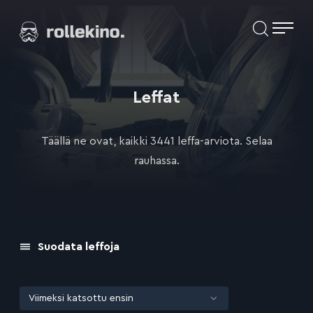
Siirry
Elokuvat ja elokuva-arviot | Rollekino.fi
suoraan
sisältöön
Fiilistelyä
lopputekstien
jälkeen.
Leffat
Täällä ne ovat, kaikki 3441 leffa-arviota. Selaa
rauhassa.
Suodata leffoja