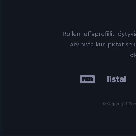
Rollen leffaprofiilit löyt
arvioista kun pistät se
ol
IMDb
Listal
Le
© Copyright Roni