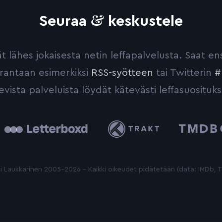
&
Seuraa
keskustele
yvät lähes jokaisesta netin leffapalvelusta. Saat 
urantaan esimerkiksi
RSS-syötteen
tai Twitterin
#
evista palveluista löydät kätevästi leffasuosituks
tterboxd
Trakt
The
Movie
Database
 Laukkarinen 2005-2026 - Kaikki oikeudet pidätetään (data: IMDb,