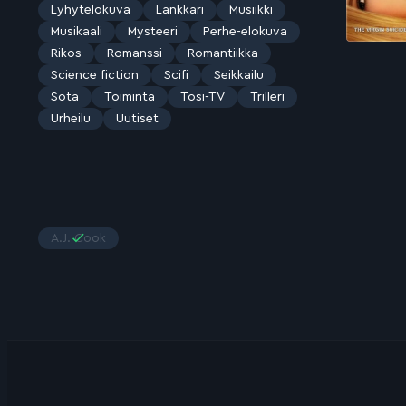
Lyhytelokuva
Länkkäri
Musiikki
Musikaali
Mysteeri
Perhe-elokuva
Rikos
Romanssi
Romantiikka
Science fiction
Scifi
Seikkailu
Sota
Toiminta
Tosi-TV
Trilleri
Urheilu
Uutiset
A.J. Cook