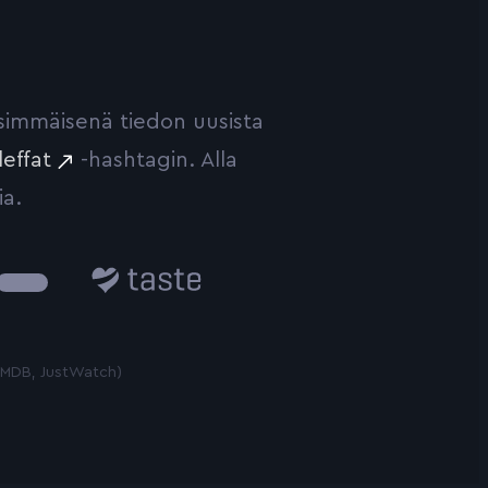
ensimmäisenä tiedon uusista
leffat
-hashtagin. Alla
ia.
Taste.io
 TMDB, JustWatch)