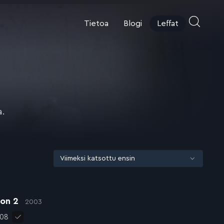
Tietoa
Blogi
Leffat
a.
ion 2
2003
008