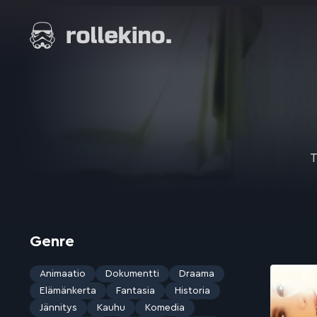
Siirry
suoraan
Elokuvat ja elokuva-arviot | Rollekino.fi
sisältöön
Fiilistelyä
lopputekstien
jälkeen.
T
Genre
Animaatio
Dokumentti
Draama
Elämänkerta
Fantasia
Historia
Jännitys
Kauhu
Komedia