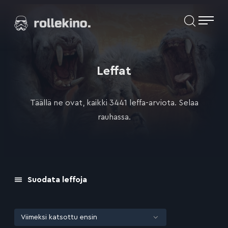
Siirry
Elokuvat ja elokuva-arviot | Rollekino.fi
suoraan
sisältöön
Fiilistelyä
lopputekstien
jälkeen.
Leffat
Täällä ne ovat, kaikki 3441 leffa-arviota. Selaa
rauhassa.
Suodata leffoja