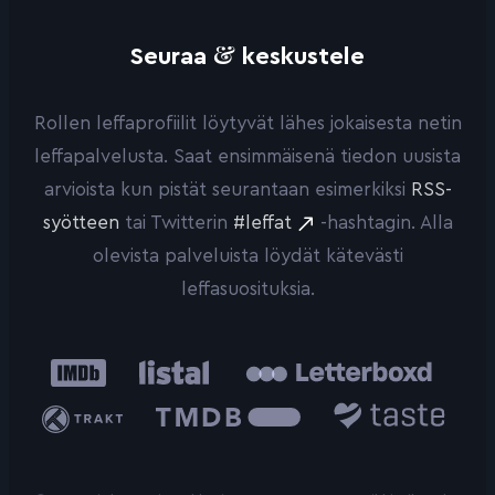
&
Seuraa
keskustele
Rollen leffaprofiilit löytyvät lähes jokaisesta netin
leffapalvelusta. Saat ensimmäisenä tiedon uusista
arvioista kun pistät seurantaan esimerkiksi
RSS-
syötteen
tai Twitterin
#leffat
-hashtagin. Alla
olevista palveluista löydät kätevästi
leffasuosituksia.
IMDb
Listal
Letterboxd
Trakt
The
Taste.io
Movie