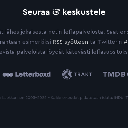
&
Seuraa
keskustele
yvät lähes jokaisesta netin leffapalvelusta. Saat 
urantaan esimerkiksi
RSS-syötteen
tai Twitterin
#
evista palveluista löydät kätevästi leffasuosituks
tterboxd
Trakt
The
Movie
Database
 Laukkarinen 2005-2026 - Kaikki oikeudet pidätetään (data: IMDb,