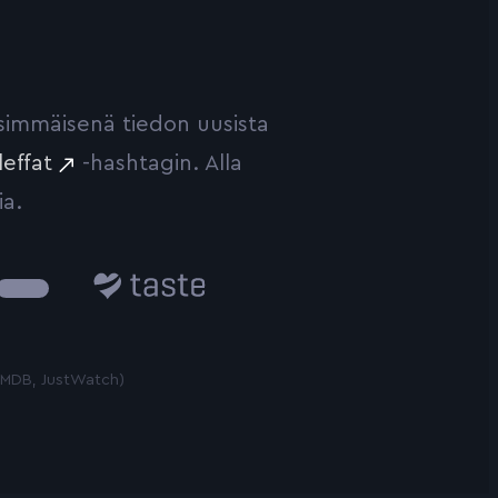
ensimmäisenä tiedon uusista
leffat
-hashtagin. Alla
ia.
Taste.io
 TMDB, JustWatch)