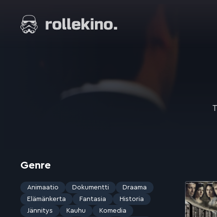
Siirry
suoraan
Elokuvat ja elokuva-arviot | Rollekino.fi
sisältöön
Fiilistelyä
lopputekstien
jälkeen.
T
Genre
Animaatio
Dokumentti
Draama
Elämänkerta
Fantasia
Historia
Jännitys
Kauhu
Komedia