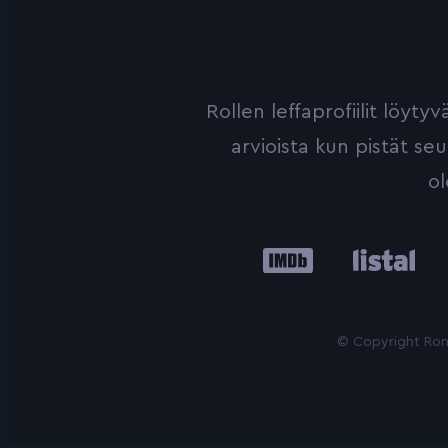
Rollen leffaprofiilit löyt
arvioista kun pistät se
ol
IMDb
Listal
Le
© Copyright Roni