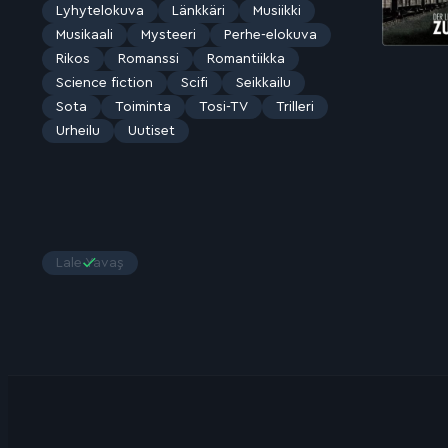
Lyhytelokuva
Länkkäri
Musiikki
Musikaali
Mysteeri
Perhe-elokuva
Rikos
Romanssi
Romantiikka
Science fiction
Scifi
Seikkailu
Sota
Toiminta
Tosi-TV
Trilleri
Urheilu
Uutiset
Lale Yavaş