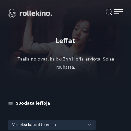
Siirry
Elokuvat ja elokuva-arviot | Rollekino.fi
suoraan
sisältöön
Fiilistelyä
lopputekstien
jälkeen.
Leffat
Täällä ne ovat, kaikki 3441 leffa-arviota. Selaa
rauhassa.
Suodata leffoja