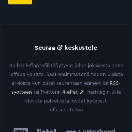
&
Seuraa
keskustele
Rollen leffaprofiilit löytyvät lähes jokaisesta netin
leffapalvelusta. Saat ensimmäisenä tiedon uusista
arvioista kun pistät seurantaan esimerkiksi
RSS-
syötteen
tai Twitterin
#leffat
-hashtagin. Alla
olevista palveluista löydät kätevästi
leffasuosituksia.