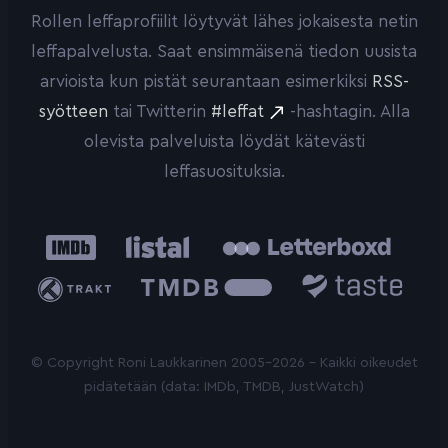
Rollen leffaprofiilit löytyvät lähes jokaisesta netin
leffapalvelusta. Saat ensimmäisenä tiedon uusista
arvioista kun pistät seurantaan esimerkiksi
RSS-
syötteen
tai Twitterin
#leffat
-hashtagin. Alla
olevista palveluista löydät kätevästi
leffasuosituksia.
IMDb
Listal
Letterboxd
Trakt
The
Taste.io
Movie
Database
© Copyright Roni Laukkarinen 2005-2026 - Kaikki oikeudet
pidätetään (data: IMDb, TMDB, JustWatch)