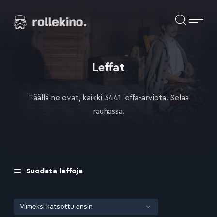
Siirry
Elokuvat ja elokuva-arviot | Rollekino.fi
suoraan
sisältöön
Fiilistelyä
lopputekstien
jälkeen.
Leffat
Täällä ne ovat, kaikki 3441 leffa-arviota. Selaa
rauhassa.
Suodata leffoja