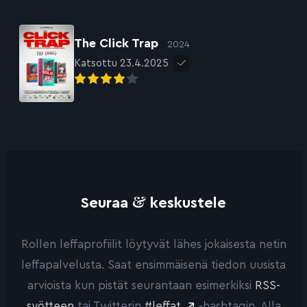
The Click Trap
2024
Katsottu 23.4.2025
&
Seuraa
keskustele
Rollen leffaprofiilit löytyvät lähes jokaisesta netin
leffapalvelusta. Saat ensimmäisenä tiedon uusista
arvioista kun pistät seurantaan esimerkiksi
RSS-
syötteen
tai Twitterin
#leffat
-hashtagin. Alla