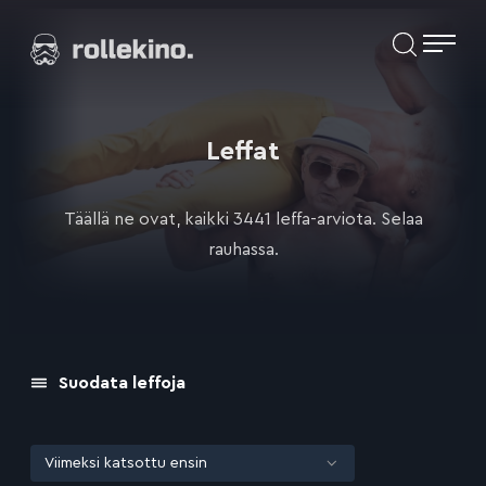
Siirry
Elokuvat ja elokuva-arviot | Rollekino.fi
suoraan
sisältöön
Fiilistelyä
lopputekstien
jälkeen.
Leffat
Täällä ne ovat, kaikki 3441 leffa-arviota. Selaa
rauhassa.
Suodata leffoja