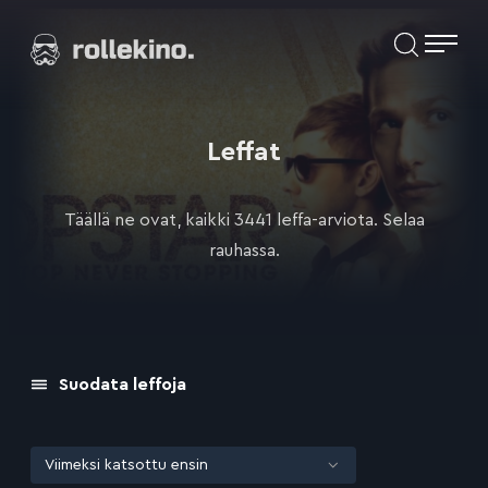
Siirry
Elokuvat ja elokuva-arviot | Rollekino.fi
suoraan
sisältöön
Fiilistelyä
lopputekstien
jälkeen.
Leffat
Täällä ne ovat, kaikki 3441 leffa-arviota. Selaa
rauhassa.
Suodata leffoja