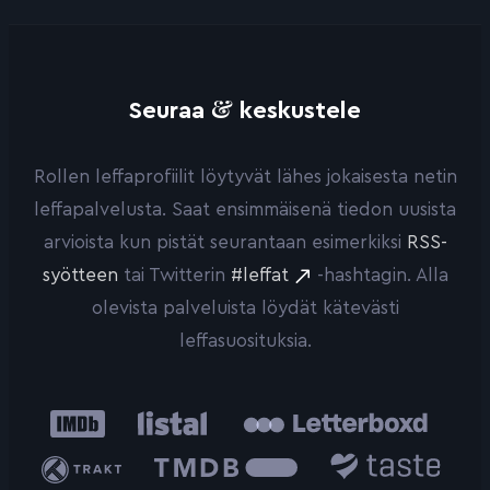
&
Seuraa
keskustele
Rollen leffaprofiilit löytyvät lähes jokaisesta netin
leffapalvelusta. Saat ensimmäisenä tiedon uusista
arvioista kun pistät seurantaan esimerkiksi
RSS-
syötteen
tai Twitterin
#leffat
-hashtagin. Alla
olevista palveluista löydät kätevästi
leffasuosituksia.
IMDb
Listal
Letterboxd
Trakt
The
Taste.io