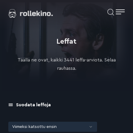
Siirry
Elokuvat ja elokuva-arviot | Rollekino.fi
suoraan
sisältöön
Fiilistelyä
lopputekstien
jälkeen.
Leffat
Täällä ne ovat, kaikki 3441 leffa-arviota. Selaa
rauhassa.
Suodata leffoja