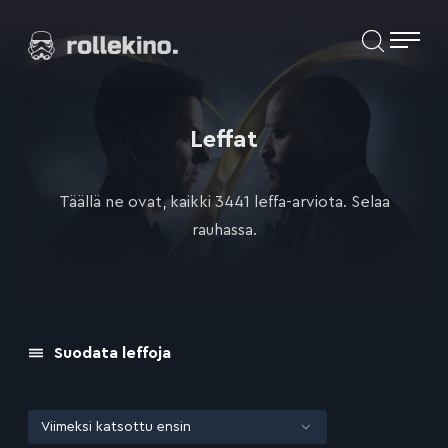
Siirry
Elokuvat ja elokuva-arviot | Rollekino.fi
suoraan
sisältöön
Fiilistelyä
lopputekstien
jälkeen.
Leffat
Täällä ne ovat, kaikki 3441 leffa-arviota. Selaa
rauhassa.
Suodata leffoja