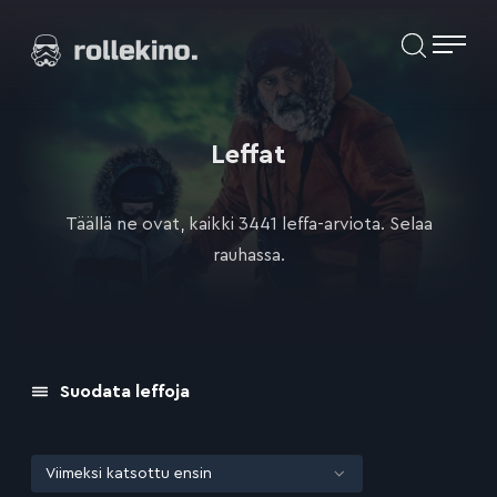
Siirry
Elokuvat ja elokuva-arviot | Rollekino.fi
suoraan
sisältöön
Fiilistelyä
lopputekstien
jälkeen.
Leffat
Täällä ne ovat, kaikki 3441 leffa-arviota. Selaa
rauhassa.
Suodata leffoja