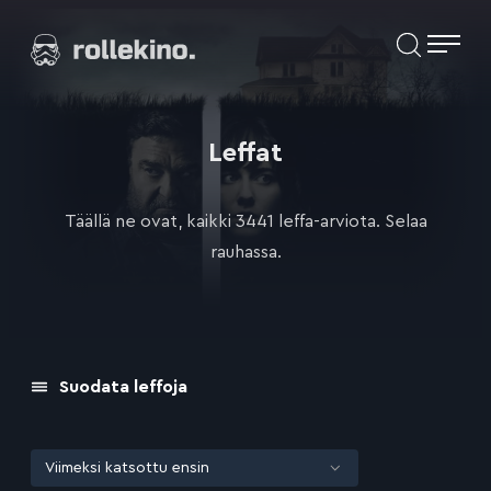
Siirry
Elokuvat ja elokuva-arviot | Rollekino.fi
suoraan
sisältöön
Fiilistelyä
lopputekstien
jälkeen.
Leffat
Täällä ne ovat, kaikki 3441 leffa-arviota. Selaa
rauhassa.
Suodata leffoja