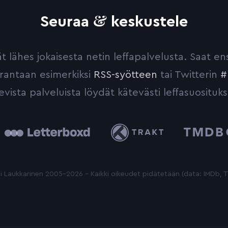
&
Seuraa
keskustele
yvät lähes jokaisesta netin leffapalvelusta. Saat 
urantaan esimerkiksi
RSS-syötteen
tai Twitterin
#
evista palveluista löydät kätevästi leffasuosituks
tterboxd
Trakt
The
Movie
Database
 Laukkarinen 2005-2026 - Kaikki oikeudet pidätetään (data: IMDb,