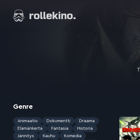
Siirry
suoraan
Elokuvat ja elokuva-arviot | Rollekino.fi
sisältöön
Fiilistelyä
lopputekstien
jälkeen.
T
Genre
Animaatio
Dokumentti
Draama
Elämänkerta
Fantasia
Historia
Jännitys
Kauhu
Komedia