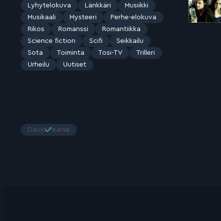
Lyhytelokuva
Länkkäri
Musiikki
Musikaali
Mysteeri
Perhe-elokuva
Rikos
Romanssi
Romantiikka
Science fiction
Scifi
Seikkailu
Sota
Toiminta
Tosi-TV
Trilleri
Urheilu
Uutiset
David Pearse