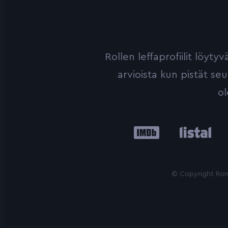
Rollen leffaprofiilit löyt
arvioista kun pistät se
ol
IMDb
Listal
Le
© Copyright Roni