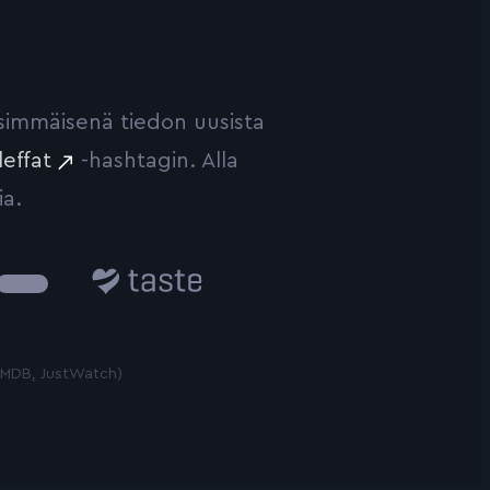
ensimmäisenä tiedon uusista
leffat
-hashtagin. Alla
ia.
Taste.io
 TMDB, JustWatch)