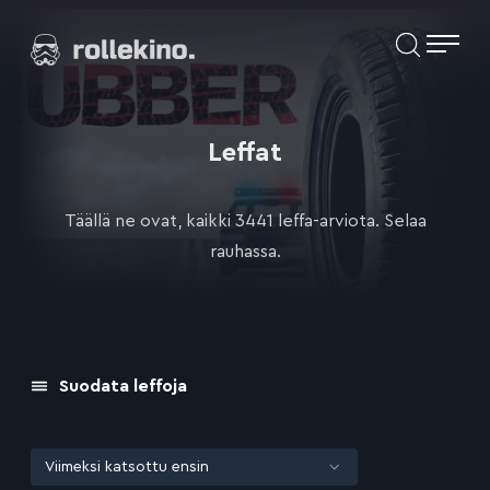
Siirry
Elokuvat ja elokuva-arviot | Rollekino.fi
suoraan
sisältöön
Fiilistelyä
lopputekstien
jälkeen.
Leffat
Täällä ne ovat, kaikki 3441 leffa-arviota. Selaa
rauhassa.
Suodata leffoja