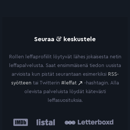
&
Seuraa
keskustele
Rollen leffaprofiilit löytyvät lähes jokaisesta netin
leffapalvelusta. Saat ensimmäisenä tiedon uusista
arvioista kun pistät seurantaan esimerkiksi
RSS-
syötteen
tai Twitterin
#leffat
-hashtagin. Alla
olevista palveluista löydät kätevästi
leffasuosituksia.
IMDb
Listal
Letterboxd