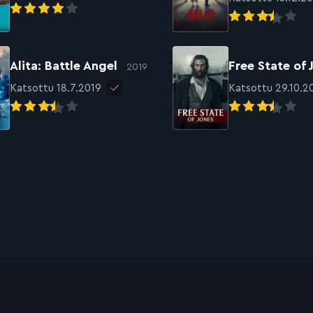
Alita: Battle Angel
Free State of
2019
Katsottu 18.7.2019
Katsottu 29.10.2