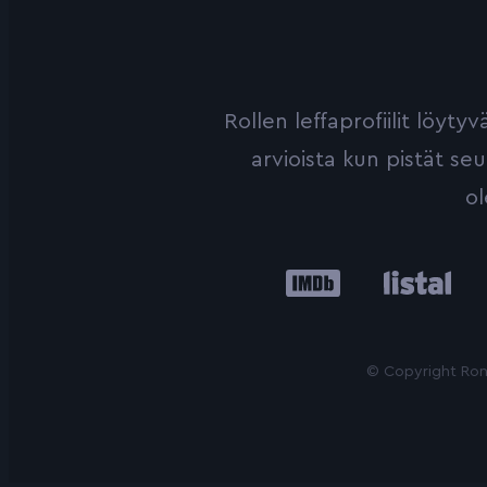
Rollen leffaprofiilit löyt
arvioista kun pistät se
ol
IMDb
Listal
Le
© Copyright Roni