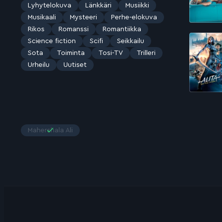
Lyhytelokuva
Länkkäri
Musiikki
Musikaali
Mysteeri
Perhe-elokuva
Rikos
Romanssi
Romantiikka
Science fiction
Scifi
Seikkailu
Sota
Toiminta
Tosi-TV
Trilleri
Urheilu
Uutiset
Mahershala Ali