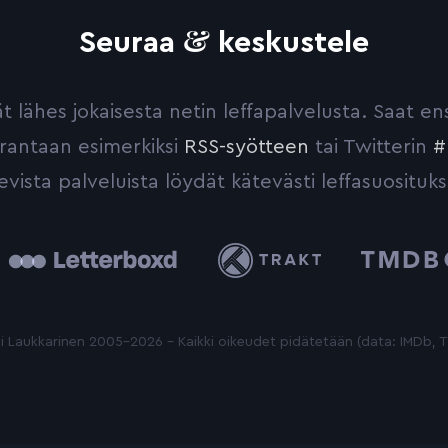
&
Seuraa
keskustele
yvät lähes jokaisesta netin leffapalvelusta. Saat 
urantaan esimerkiksi
RSS-syötteen
tai Twitterin
#
evista palveluista löydät kätevästi leffasuosituks
tterboxd
Trakt
The
Movie
Database
 Laukkarinen 2005-2026 - Kaikki oikeudet pidätetään (data: IMDb,