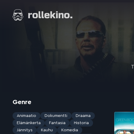
Siirry
suoraan
Elokuvat ja elokuva-arviot | Rollekino.fi
sisältöön
Fiilistelyä
lopputekstien
jälkeen.
T
Genre
Animaatio
Dokumentti
Draama
Elämänkerta
Fantasia
Historia
Jännitys
Kauhu
Komedia