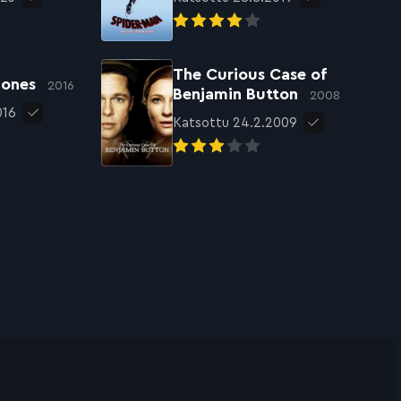
The Curious Case of
 Jones
2016
Benjamin Button
2008
016
Katsottu 24.2.2009