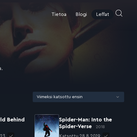
Tietoa
Blogi
Leffat
a.
ld Behind
Spider-Man: Into the
Spider-Verse
2018
023
Katsottu 28.8.2019