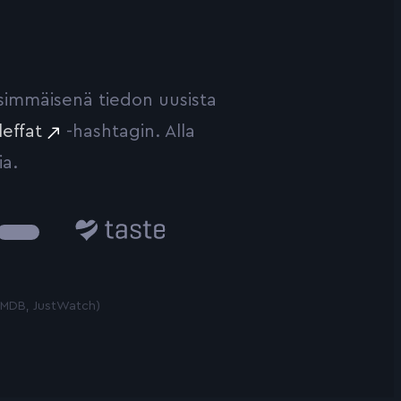
ensimmäisenä tiedon uusista
leffat
-hashtagin. Alla
ia.
Taste.io
 TMDB, JustWatch)