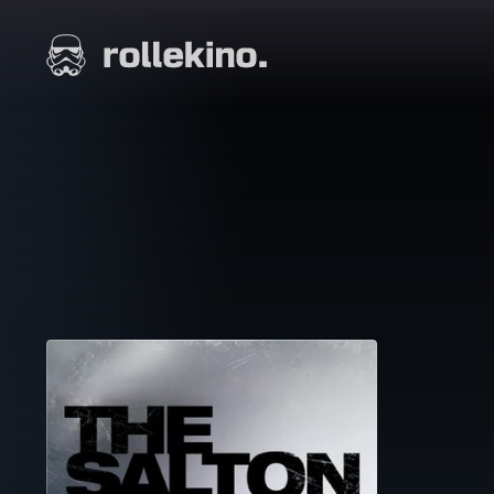
Siirry
suoraan
Elokuvat ja elokuva-arviot | Rollekino.fi
sisältöön
Fiilistelyä
lopputekstien
jälkeen.