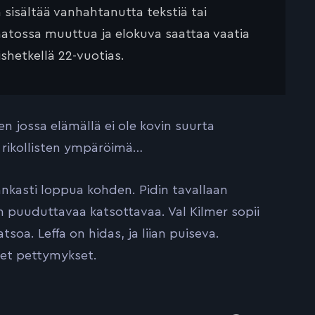
ä sisältää vanhahtanutta tekstiä tai
saatossa muuttua ja elokuva saattaa vaatia
ishetkellä 22-vuotias.
n jossa elämällä ei ole kovin suurta
a rikollisten ympäröimä…
ankasti loppua kohden. Pidin tavallaan
n puuduttavaa katsottavaa. Val Kilmer sopii
soa. Leffa on hidas, ja liian puiseva.
ret pettymykset.