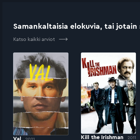
Samankaltaisia elokuvia, tai jotain
Katso kaikki arviot
Kill the Irishman
2011
Val
2021