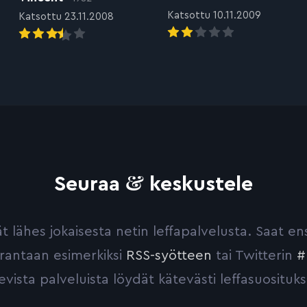
Katsottu 10.11.2009
Katsottu 23.11.2008
&
Seuraa
keskustele
yvät lähes jokaisesta netin leffapalvelusta. Saat 
urantaan esimerkiksi
RSS-syötteen
tai Twitterin
#
evista palveluista löydät kätevästi leffasuosituks