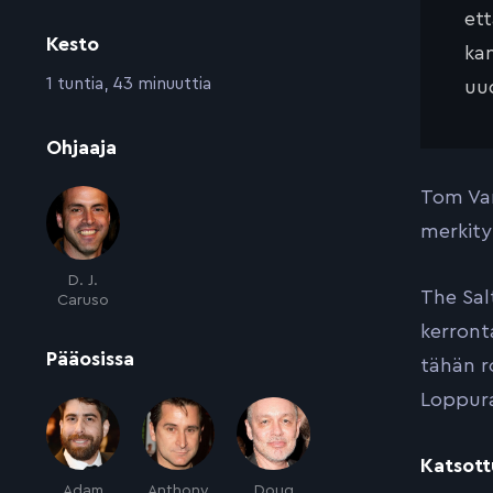
et
Kesto
kan
:
1 tuntia, 43 minuuttia
uud
:
Ohjaaja
Tom Van
merkity
D. J.
The Sal
Caruso
kerront
:
Pääosissa
tähän r
Loppura
Katsott
Adam
Anthony
Doug