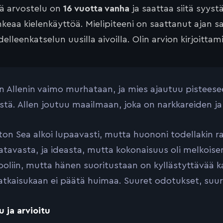
tä arvostelu on
16 vuotta vanha
ja saattaa siitä syyst
keaa kielenkäyttöä. Mielipiteeni on saattanut ajan 
elleenkatselun uusilla aivoilla. Olin arvion kirjoittam
 Allenin vaimo murhataan, ja mies ajautuu pisteesee
stä. Allen joutuu maailmaan, joka on narkkareiden j
ton Sea alkoi lupaavasti, mutta huononi todellakin r
atavasta, ja ideasta, mutta kokonaisuus oli melkoise
ooliin, mutta hänen suoritustaan on kyllästyttävää kat
tkaisukaan ei päätä huimaa. Suuret odotukset, suu
u ja arvioitu