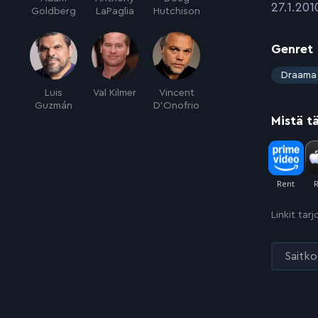
:
27.1.201
Goldberg
LaPaglia
Hutchison
Genret
:
Draama
Luis
Val Kilmer
Vincent
Guzmán
D'Onofrio
Mistä t
Linkit tar
Saitko 