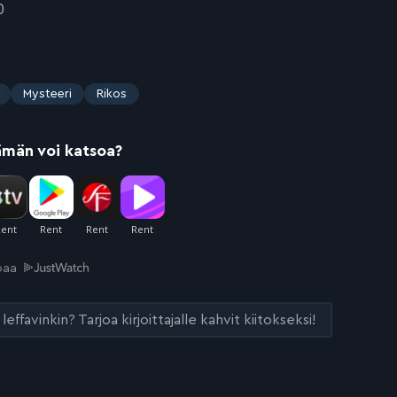
0
Mysteeri
Rikos
ämän voi katsoa?
joaa
leffavinkin? Tarjoa kirjoittajalle kahvit kiitokseksi!