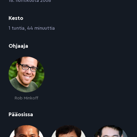
18. huhtikuuta 2008
Kesto
:
1 tuntia, 44 minuuttia
:
Ohjaaja
Rob Minkoff
:
Pääosissa