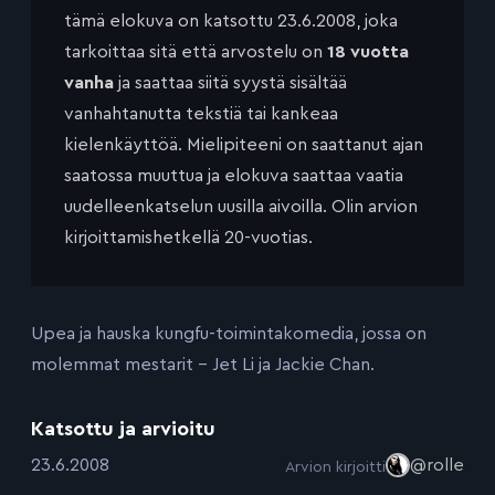
tämä elokuva on katsottu 23.6.2008, joka
tarkoittaa sitä että arvostelu on
18 vuotta
vanha
ja saattaa siitä syystä sisältää
vanhahtanutta tekstiä tai kankeaa
kielenkäyttöä. Mielipiteeni on saattanut ajan
saatossa muuttua ja elokuva saattaa vaatia
uudelleenkatselun uusilla aivoilla. Olin arvion
kirjoittamishetkellä 20-vuotias.
Upea ja hauska kungfu-toimintakomedia, jossa on
molemmat mestarit – Jet Li ja Jackie Chan.
Katsottu ja arvioitu
:
23.6.2008
@rolle
Arvion kirjoitti