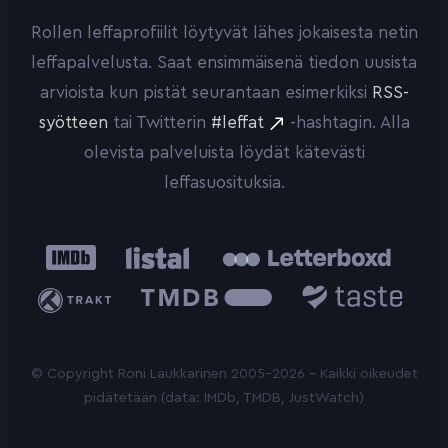
Rollen leffaprofiilit löytyvät lähes jokaisesta netin
leffapalvelusta. Saat ensimmäisenä tiedon uusista
arvioista kun pistät seurantaan esimerkiksi
RSS-
syötteen
tai Twitterin
#leffat
-hashtagin. Alla
olevista palveluista löydät kätevästi
leffasuosituksia.
IMDb
Listal
Letterboxd
Trakt
The
Taste.io
Movie
Database
© Copyright Roni Laukkarinen 2005-2026 - Kaikki oikeudet
pidätetään (data: IMDb, TMDB, JustWatch)