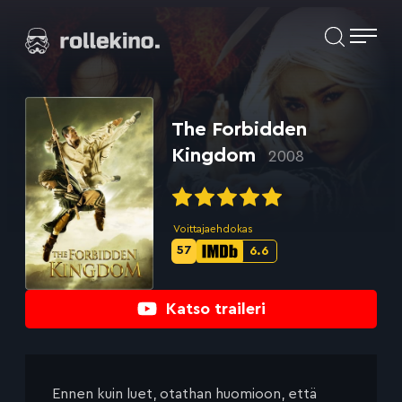
Siirry
Elokuvat ja elokuva-arviot | Rollekino.fi
suoraan
sisältöön
Fiilistelyä
lopputekstien
jälkeen.
The Forbidden
Kingdom
2008
Voittajaehdokas
57
6.6
Metascore-
IMDb-
pisteet:
pisteet:
Katso traileri
Ennen kuin luet, otathan huomioon, että