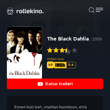
Siirry
Elokuvat ja elokuva-arviot | Rollekino.fi
suoraan
sisältöön
Fiilistelyä
lopputekstien
jälkeen.
The Black Dahlia
2006
Erittäin hyvä
49
5.6
Metascore-
IMDb-
pisteet:
pisteet:
Katso traileri
Ennen kuin luet, otathan huomioon, että