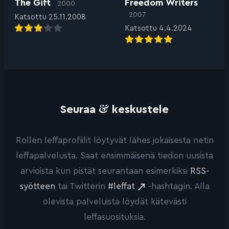
The Gift
Freedom Writers
2000
2007
Katsottu 25.11.2008
Katsottu 4.4.2024
&
Seuraa
keskustele
Rollen leffaprofiilit löytyvät lähes jokaisesta netin
leffapalvelusta. Saat ensimmäisenä tiedon uusista
arvioista kun pistät seurantaan esimerkiksi
RSS-
syötteen
tai Twitterin
#leffat
-hashtagin. Alla
olevista palveluista löydät kätevästi
leffasuosituksia.