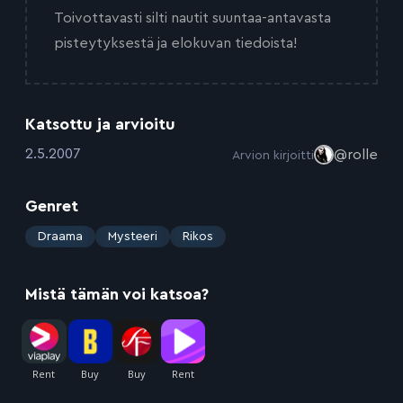
Toivottavasti silti nautit suuntaa-antavasta
pisteytyksestä ja elokuvan tiedoista!
Katsottu ja arvioitu
:
2.5.2007
@rolle
Arvion kirjoitti
Genret
:
Draama
Mysteeri
Rikos
Mistä tämän voi katsoa?