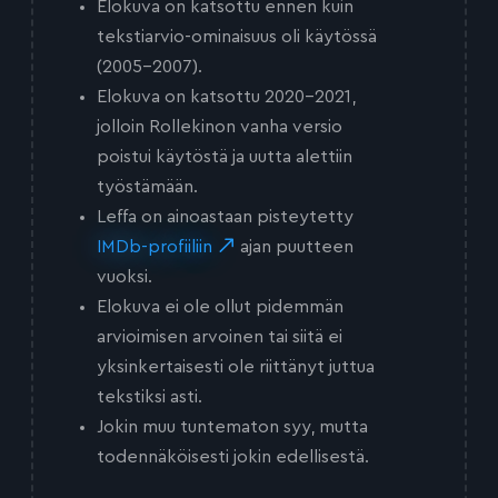
Elokuva on katsottu ennen kuin
tekstiarvio-ominaisuus oli käytössä
(2005-2007).
Elokuva on katsottu 2020-2021,
jolloin Rollekinon vanha versio
poistui käytöstä ja uutta alettiin
työstämään.
Leffa on ainoastaan pisteytetty
IMDb-profiiliin
ajan puutteen
vuoksi.
Elokuva ei ole ollut pidemmän
arvioimisen arvoinen tai siitä ei
yksinkertaisesti ole riittänyt juttua
tekstiksi asti.
Jokin muu tuntematon syy, mutta
todennäköisesti jokin edellisestä.