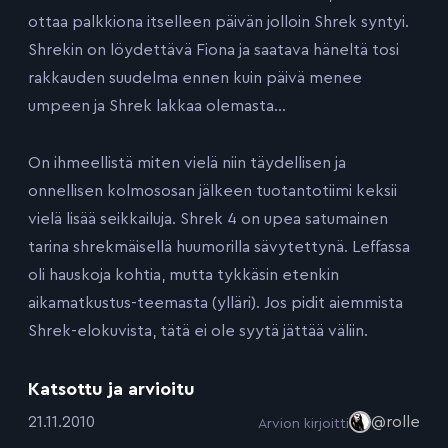
ottaa palkkiona itselleen päivän jolloin Shrek syntyi.
Shrekin on löydettävä Fiona ja saatava häneltä tosi
rakkauden suudelma ennen kuin päivä menee
umpeen ja Shrek lakkaa olemasta…
On ihmeellistä miten vielä niin täydellisen ja
onnellisen kolmososan jälkeen tuotantotiimi keksii
vielä lisää seikkailuja. Shrek 4 on upea satumainen
tarina shrekmäisellä huumorilla sävytettynä. Leffassa
oli hauskoja kohtia, mutta tykkäsin etenkin
aikamatkustus-teemasta (ylläri). Jos pidit aiemmista
Shrek-elokuvista, tätä ei ole syytä jättää väliin.
Katsottu ja arvioitu
:
21.11.2010
@rolle
Arvion kirjoitti