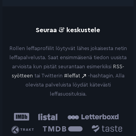
&
Seuraa
keskustele
Rollen leffaprofiilit löytyvät lähes jokaisesta netin
leffapalvelusta. Saat ensimmäisenä tiedon uusista
arvioista kun pistät seurantaan esimerkiksi
RSS-
syötteen
tai Twitterin
#leffat
-hashtagin. Alla
olevista palveluista löydät kätevästi
leffasuosituksia.
IMDb
Listal
Letterboxd
Trakt
The
Taste.io