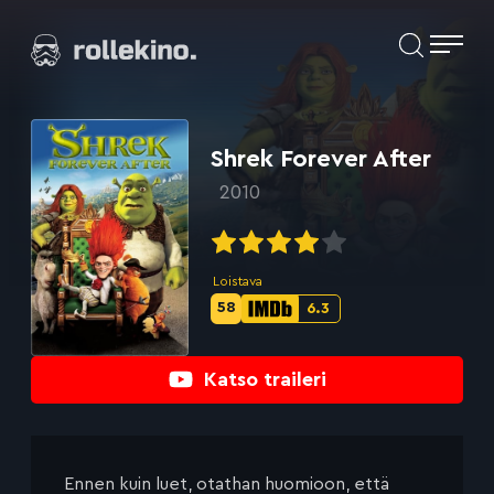
Siirry
Elokuvat ja elokuva-arviot | Rollekino.fi
suoraan
sisältöön
Fiilistelyä
lopputekstien
jälkeen.
Shrek Forever After
2010
Loistava
58
6.3
Metascore-
IMDb-
pisteet:
pisteet:
Katso traileri
Ennen kuin luet, otathan huomioon, että