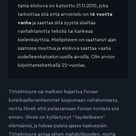
tämä elokuva on katsottu 21.11.2010, joka
tarkoittaa sitä että arvostelu on
16 vuotta
vanha
ja saattaa siitä syystä sisältää
vanhahtanutta tekstiä tai kankeaa
kielenkäyttöä. Mielipiteeni on saattanut ajan
saatossa muuttua ja elokuva saattaa vaatia
uudelleenkatselun uusilla aivoilla. Olin arvion
kirjoittamishetkellä 22-vuotias.
Tittelintuure sai melkein huijattua Fionan
kuninkaallisvanhemmat luopumaan valtakunnasta,
mutta Shrek ehti pelastamaan Fionan tornista sitä
ennen. Shrek on kyllästynyt ”täydelliseen”
elämäänsä, ja haluaa palata ajassa taaksepäin.
Tittelintuure antaa siihen mahdollisuuden, mutta