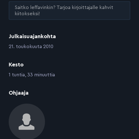
Saitko leffavinkin? Tarjoa kirjoittajalle kahvit
kiitokseksi!
Julkaisuajankohta
:
21. toukokuuta 2010
Kesto
:
1 tuntia, 33 minuuttia
:
Ohjaaja