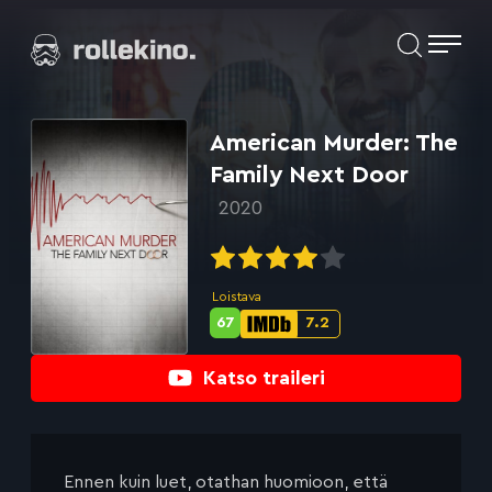
Siirry
Elokuvat ja elokuva-arviot | Rollekino.fi
suoraan
sisältöön
Fiilistelyä
lopputekstien
jälkeen.
American Murder: The
Family Next Door
2020
Loistava
67
7.2
Metascore-
IMDb-
pisteet:
pisteet:
Katso traileri
Ennen kuin luet, otathan huomioon, että