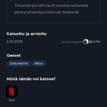
Toivottavasti silti nautit suuntaa-antavasta
pisteytyksestä ja elokuvan tiedoista!
Katsottu ja arvioitu
:
6.10.2020
@rolle
Arvion kirjoitti
Genret
:
Dokumentti
Rikos
Mistä tämän voi katsoa?