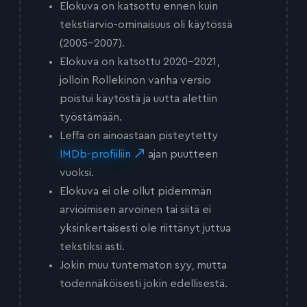
Elokuva on katsottu ennen kuin
tekstiarvio-ominaisuus oli käytössä
(2005-2007).
Elokuva on katsottu 2020-2021,
jolloin Rollekinon vanha versio
poistui käytöstä ja uutta alettiin
työstämään.
Leffa on ainoastaan pisteytetty
IMDb-profiiliin
ajan puutteen
vuoksi.
Elokuva ei ole ollut pidemmän
arvioimisen arvoinen tai siitä ei
yksinkertaisesti ole riittänyt juttua
tekstiksi asti.
Jokin muu tuntematon syy, mutta
todennäköisesti jokin edellisestä.