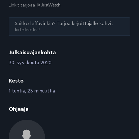
Linkit tarjoaa
Saitko leffavinkin? Tarjoa kirjoittajalle kahvit
kiitokseksi!
Julkaisuajankohta
:
30. syyskuuta 2020
Kesto
:
1 tuntia, 23 minuuttia
:
Ohjaaja