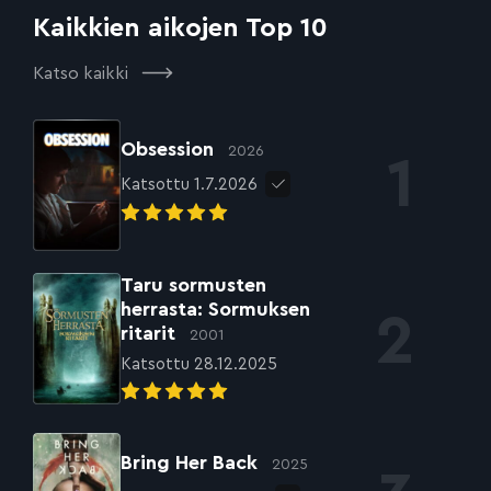
Kaikkien aikojen Top 10
Katso kaikki
Obsession
2026
Katsottu 1.7.2026
Taru sormusten
herrasta: Sormuksen
ritarit
2001
Katsottu 28.12.2025
Bring Her Back
2025