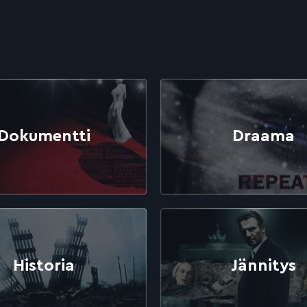
Dokumentti
Draama
Historia
Jännitys