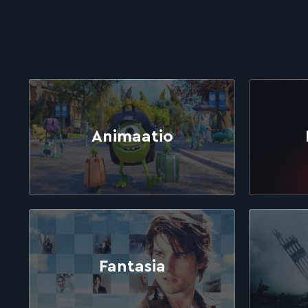
Genret
Animaatio
Fantasia