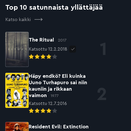
Top 10 satunnaista yllättäjää
Katso kaikki
The Ritual
2017
Katsottu 12.2.2018
Häpy endkö? Eli kuinka
Uuno Turhapuro sai niin
kauniin ja rikkaan
vaimon
1977
Katsottu 12.7.2016
Resident Evil: Extinction