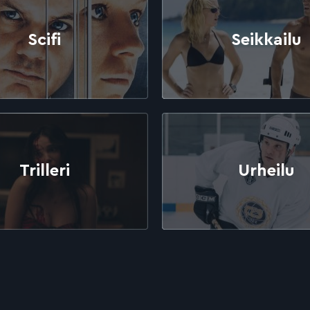
Scifi
Seikkailu
Trilleri
Urheilu