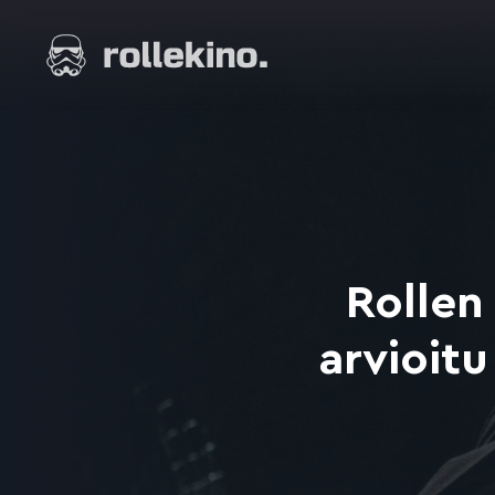
Siirry
suoraan
Elokuvat ja elokuva-arviot | Rollekino.fi
sisältöön
Fiilistelyä
lopputekstien
jälkeen.
Rollen
arvioit